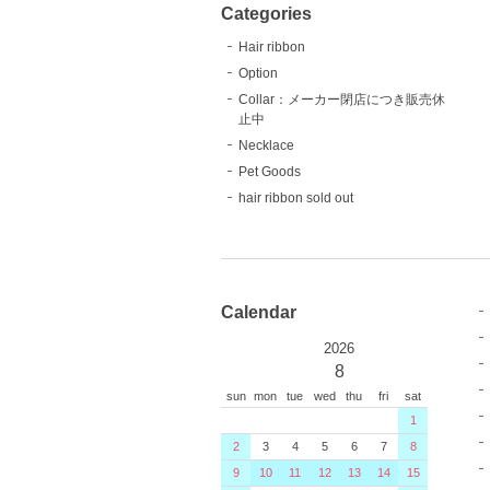
Categories
Hair ribbon
Option
Collar：メーカー閉店につき販売休
止中
Necklace
Pet Goods
hair ribbon sold out
Calendar
2026
8
sun
mon
tue
wed
thu
fri
sat
1
2
3
4
5
6
7
8
9
10
11
12
13
14
15