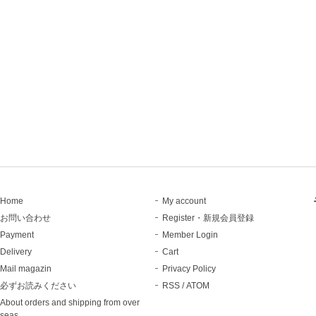
Home
My account
お問い合わせ
Register・新規会員登録
Payment
Member Login
Delivery
Cart
Mail magazin
Privacy Policy
必ずお読みください
RSS
/
ATOM
About orders and shipping from over
seas.