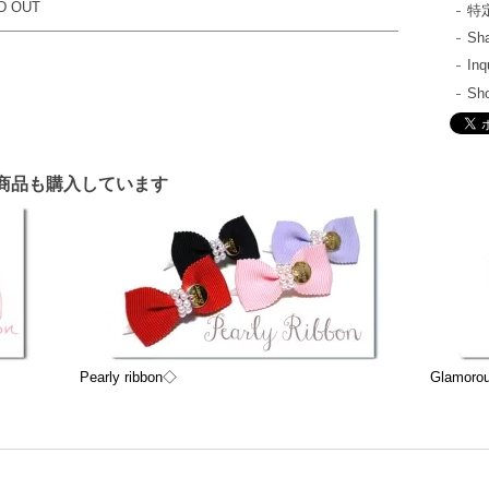
D OUT
特
S
In
Sh
商品も購入しています
Pearly ribbon◇
Glamoro