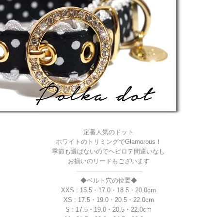
定番人気のドット
ホワイトのトリミングでGlamorous！
季節も選ばないのでヘビロテ間違いなし
お揃いのリードもございます
----------------------------------
◆ベルト穴の位置◆
XXS : 15.5・17.0・18.5・20.0cm
XS : 17.5・19.0・20.5・22.0cm
S : 17.5・19.0・20.5・22.0cm