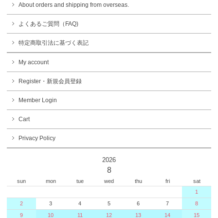
About orders and shipping from overseas.
よくあるご質問（FAQ)
特定商取引法に基づく表記
My account
Register・新規会員登録
Member Login
Cart
Privacy Policy
2026
8
sun
mon
tue
wed
thu
fri
sat
1
2
3
4
5
6
7
8
9
10
11
12
13
14
15