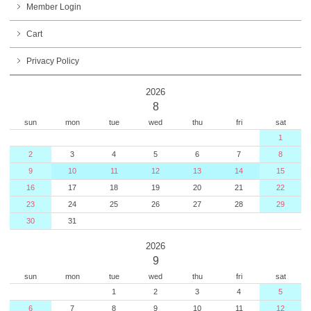
Member Login
Cart
Privacy Policy
2026
8
sun
mon
tue
wed
thu
fri
sat
1
2
3
4
5
6
7
8
9
10
11
12
13
14
15
16
17
18
19
20
21
22
23
24
25
26
27
28
29
30
31
2026
9
sun
mon
tue
wed
thu
fri
sat
1
2
3
4
5
6
7
8
9
10
11
12