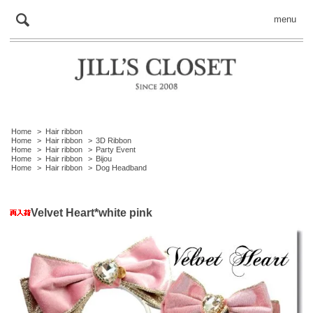
menu
Home
>
Hair ribbon
Home
>
Hair ribbon
>
3D Ribbon
Home
>
Hair ribbon
>
Party Event
Home
>
Hair ribbon
>
Bijou
Home
>
Hair ribbon
>
Dog Headband
Velvet Heart*white pink